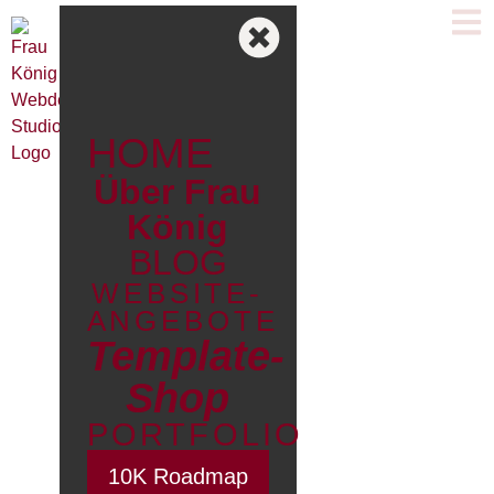
HOME
Über Frau
König
BLOG
WEBSITE-
ANGEBOTE
Template-
Shop
PORTFOLIO
10K Roadmap