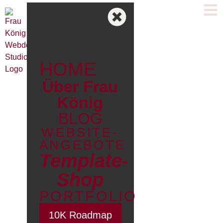
HOME
Über Frau
König
BLOG
WEBSITE-
ANGEBOTE
Template-
Shop
PORTFOLIO
10K Roadmap